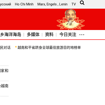
усский
Ho Chi Minh
Marx, Engels , Lenin
TV
乡海洋海岛
多媒体
资料
今日关注
对话
越南和平省跻身全球最佳旅游目的地榜单
越南农产品远销
静省同董禄丁字路口国家级
计划
献花圈
国家和
目标
共中央总书记苏林与中央工作代表团在河静省董禄丁字路口
12月2
价越南
；为陈富总书记、何辉集总书记敬香和献花；为大名
式召开全
会议并发
成2025
挝副总