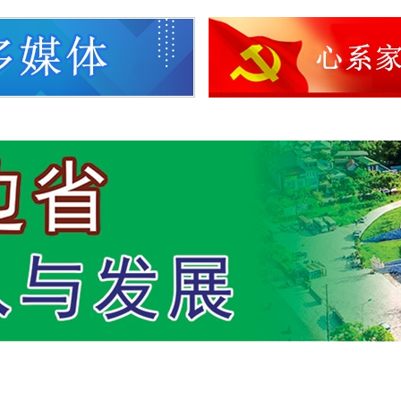
理沙伦塞·贡马西
苏林总书记向中央13个党机
下达职能任务决定
越南国会主席陈青敏与承天
委常务委员会举行工作会议