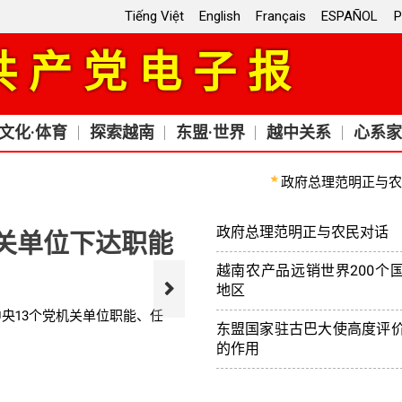
Tiếng Việt
English
Français
ESPAÑOL
P
共产党电子报
文化·体育
探索越南
东盟·世界
越中关系
心系家
政府总理范明正与农民
政府总理范明正与农民对话
关单位下达职能
苏林总书记在河
特别历史遗址敬
越南农产品远销世界200个
地区
中央13个党机关单位职能、任
2024年12月29日下午，越
东盟国家驻古巴大使高度评
国家级特别历史遗址敬香和花圈
的作用
医海上懒翁黎友晫敬香和献花。
越南政府总理范明正会见老