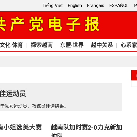
Tiếng Việt
English
Français
ESPAÑOL
P
共产党电子报
文化·体育
探索越南
东盟·世界
越中关系
心系家
最佳运动员
24年优秀运动员、教练员评选结果。
越南小姐选美大赛
越南队加时赛2-0力克新加
坡队